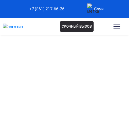
Сочи
+7 (861) 217-66-26
СРОЧНЫЙ ВЫЗОВ
ПСИХИАТР НА ДОМ В СОЧИ
Психиатр на дом – удобная услуга для тех, кто
нуждается в помощи специалиста без
необходимости посещать клинику. Врач приедет
домой, проведет осмотр, оценит
психоэмоциональное состояние, поможет при
тревожности, депрессии, бессоннице, панических
атаках и других расстройствах.
Конфиденциальность и комфорт гарантированы.