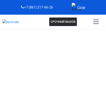
Сочи
+7 (861) 217-66-26
СРОЧНЫЙ ВЫЗОВ
Капельница Реамберин в
Сочи
Мощный детокс-эффект
Помогает вывести из организма продукты распада
алкоголя и токсинов, снижая нагрузку на печень и почки.
Восстановление энергетического обмена
Активизирует процессы дыхания клеток и улучшает
снабжение тканей кислородом.
Нормализация кислотно-щелочного баланса
Помогает устранить ацидоз, возникающий при
отравлениях, запоях и интоксикациях.
Поддержка сердца и сосудов