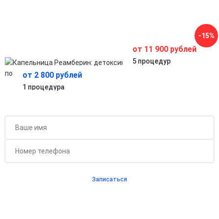
Снижает риск гипоксии и благотворно влияет на работу
сердечно-сосудистой системы.
Ускоренное восстановление самочувствия
Улучшает общее состояние, убирает слабость, головную
-15%
боль.
от 11 900 рублей
5 процедур
от 2 800 рублей
1 процедура
Бесплатная консультация для новых клиентов
при проведении процедуры
Записаться
Согласен с
политикой о конфиденциальности
и на
обработку персональных данных
Длительность процедуры — 60 минут