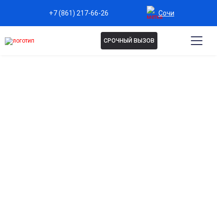
Сочи
+7 (861) 217-66-26
СРОЧНЫЙ ВЫЗОВ
Капельницы при
остеохондрозе в Сочи
Эффективное снятие боли и воспаления
Помогает уменьшить мышечное напряжение и болевой
синдром при обострении остеохондроза.
Восстановление обменных процессов в тканях
Введение препаратов способствует улучшению питания
хрящевой и нервной ткани.
Улучшение микроциркуляции и кровоснабжения
Активизирует доставку кислорода и питательных веществ
к поражённым участкам позвоночника.
Снижение мышечных спазмов и скованности
Способствует расслаблению мышц, улучшает