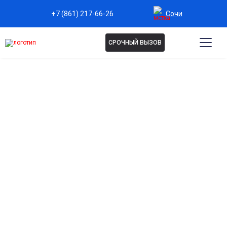
Сочи
+7 (861) 217-66-26
СРОЧНЫЙ ВЫЗОВ
ЛЕЧЕНИЕ ЗАВИСИМОСТИ ОТ
ГАШИША В СОЧИ
Комплексная терапия гашишевой зависимости
помогает стабилизировать психоэмоциональное
состояние, снизить тягу к наркотику и уменьшить
риск срывов. В программу входит детоксикация,
психологическая поддержка и индивидуальное
лечение. Процедуры проходят анонимно и под
медицинским контролем.