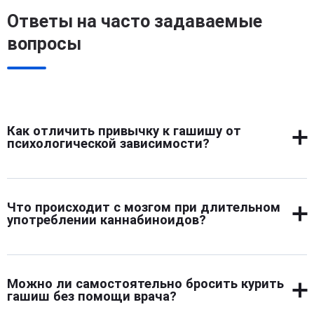
Ответы на часто задаваемые
вопросы
Как отличить привычку к гашишу от
психологической зависимости?
Привычка к гашишу проявляется регулярным
употреблением вещества без сильной внутренней
Что происходит с мозгом при длительном
потребности и тревоги при отсутствии дозы. Человек
употреблении каннабиноидов?
может пропустить курение, не испытывая
выраженного дискомфорта, и легко контролирует
Длительное употребление каннабиноидов изменяет
время и количество употребления. Психологическая
работу нейротрансмиттеров и рецепторов мозга, влияя
зависимость характеризуется навязчивой тягой,
Можно ли самостоятельно бросить курить
на память, внимание, мотивацию и эмоциональное
постоянной озабоченностью поиском вещества и
гашиш без помощи врача?
состояние. Нарушается баланс дофамина и серотонина,
ухудшением эмоционального состояния без него.