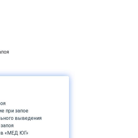
апоя
поя
е при запое
льного выведения
 запоя
 в «МЕД ЮГ»