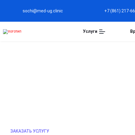
sochi@med-ug.clinic
+7 (861) 217-6
Услуги
В
ПРИНУДИТЕЛЬНЫЙ ВЫВО
СОЧИ
Наркологическая помощь без согласия пациента
с законодательством. Строгое соблюдение меди
Сохранение конфиденциальности лечения.
ЗАКАЗАТЬ УСЛУГУ