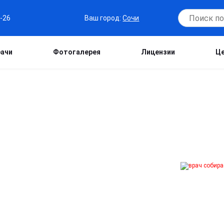
Ваш город:
Сочи
6-26
рачи
Фотогалерея
Лицензии
Ц
Д ИЗ ЗАПОЯ В
 при острых состояниях в соответствии
цинских стандартов и этических норм.