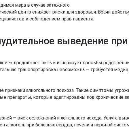
ходимая мера в случае затяжного
ческий центр снижает риски для здоровья. Врачи действую
циалистов и соблюдением прав пациента.
нудительное выведение при
овек продолжает пить и игнорирует просьбы родственник
ятельная транспортировка невозможна — требуется медиц
ые признаки алкогольного психоза. Такие симптомы угрож
ые препараты, которые адаптированы под хронические з
езней — риск осложнений и летального исхода. Услуга вы
сен алкоголь при болезнях сердца, печени и нервной сис