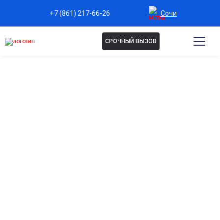
Сочи
+7 (861) 217-66-26
СРОЧНЫЙ ВЫЗОВ
Капельница Омепразол в
Сочи
Эффективное снижение кислотности желудка
Быстро уменьшает изжогу, дискомфорт и боли в области
желудка.
Защита слизистой оболочки желудка и
двенадцатиперстной кишки
Предотвращает раздражение и воспаление от
повышенной кислотности.
Быстрое облегчение при гастрите и язвенной
болезни
Помогает купировать острые проявления и улучшить