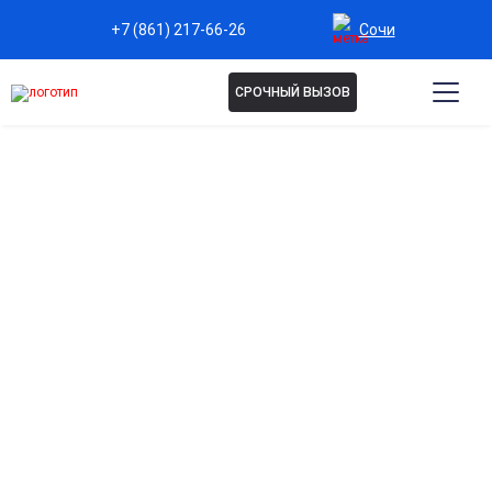
Сочи
+7 (861) 217-66-26
СРОЧНЫЙ ВЫЗОВ
КОДИРОВАНИЕ АКВИЛОНГ
В СОЧИ
В нашей клинике вы получите профессиональную
помощь в борьбе с алкоголизмом: современное
кодирование «Аквилонгом» под контролем опытных
специалистов, анонимное лечение и возможность
выезда врача на дом помогут вам навсегда
избавиться от зависимости и вернуть радость
жизни.