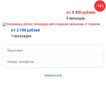
Антиоксидантная защита и замедление старения
-15%
Активизирует регенерацию кожи, волос и ногтей,
поддерживает здоровье организма на клеточном уровне.
от 8 900 рублей
5 процедур
от 2 100 рублей
Бесплатная консультация для новых клиентов
1 процедура
при проведении процедуры
Записаться
Согласен с
политикой о конфиденциальности
и на
обработку персональных данных
Длительность процедуры — 60 минут