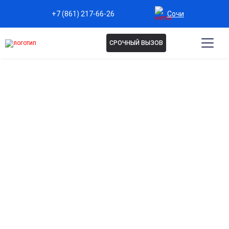
Сочи
+7 (861) 217-66-26
СРОЧНЫЙ ВЫЗОВ
Капельница Детокс в Сочи
Глубокое очищение организма
Выводит токсины, продукты стресса и усталости, улучшая
самочувствие и уровень энергии.
Сияющая и здоровая кожа
Капельница улучшает цвет лица, устраняет тусклость и
придаёт свежий вид.
Мягкий лимфодренажный эффект
Уменьшает отёки, улучшает контур лица и тела, делает
кожу более упругой.
Быстрое восстановление после стресса и
недосыпа
Помогает справиться с переутомлением и повышает
работоспособность.