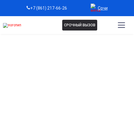
Сочи
+7 (861) 217-66-26
СРОЧНЫЙ ВЫЗОВ
Капельница при
панкреатите в Сочи
Быстрое снятие болевого синдрома
Помогает уменьшить воспаление и боль в области
поджелудочной железы уже после первой процедуры.
Восстановление работы поджелудочной железы
Внутривенное введение препаратов нормализует
ферментативную активность и улучшает пищеварение.
Снятие воспаления и интоксикации
Выводит токсины, уменьшает отёки и способствует
восстановлению общего состояния организма.
Поддержка организма при остром и хроническом
панкреатите