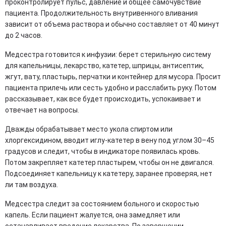
проконтролирует пульс, давление и общее самочувствие
пациента. Продолжительность внутривенного вливания
зависит от объема раствора и обычно составляет от 40 минут
до 2 часов.
Медсестра готовится к инфузии: берет стерильную систему
для капельницы, лекарство, катетер, шприцы, антисептик,
жгут, вату, пластырь, перчатки и контейнер для мусора. Просит
пациента прилечь или сесть удобно и расслабить руку. Потом
рассказывает, как все будет происходить, успокаивает и
отвечает на вопросы.
Дважды обрабатывает место укола спиртом или
хлоргексидином, вводит иглу-катетер в вену под углом 30–45
градусов и следит, чтобы в индикаторе появилась кровь.
Потом закрепляет катетер пластырем, чтобы он не двигался.
Подсоединяет капельницу к катетеру, заранее проверяя, нет
ли там воздуха.
Медсестра следит за состоянием больного и скоростью
капель. Если пациент жалуется, она замедляет или
останавливает введение лекарства. По завершении