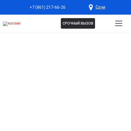
Сочи
+7 (861) 217-66-26
СРОЧНЫЙ ВЫЗОВ
Капельница Тиоктовая
кислота в Сочи
Антиоксидантная защита на клеточном уровне
Нейтрализует свободные радикалы, замедляет старение и
защищает органы от окислительного стресса.
Поддержка работы печени и обмена веществ
Улучшает детоксикацию организма, ускоряет выведение
токсинов и продуктов распада.
Восстановление нервной системы
Помогает при хронической усталости, стрессах и
снижении когнитивной активности.
Улучшение микроциркуляции и кровообращения
Способствует насыщению тканей кислородом и