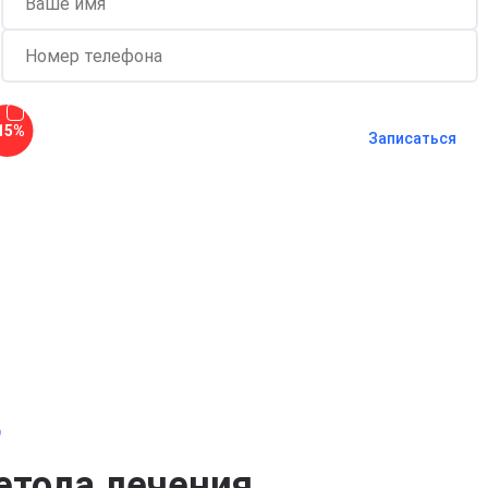
Согласен с
политикой о
15%
конфиденциальности
и на
обработку
Записаться
персональных данных
Длительность процедуры — 60 минут
о
етода лечения