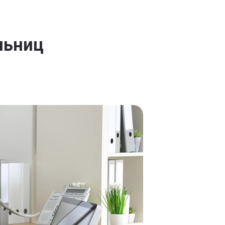
льниц