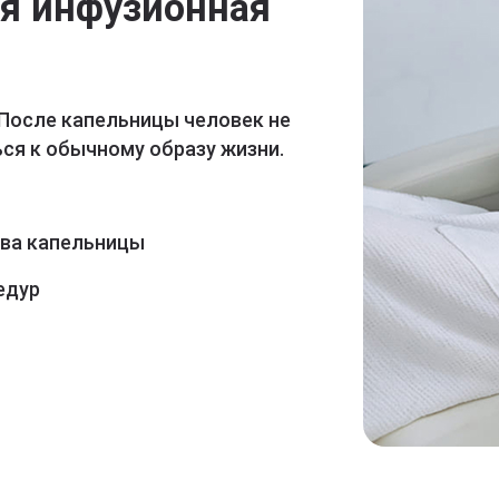
ая инфузионная
 После капельницы человек не
ся к обычному образу жизни.
ава капельницы
едур