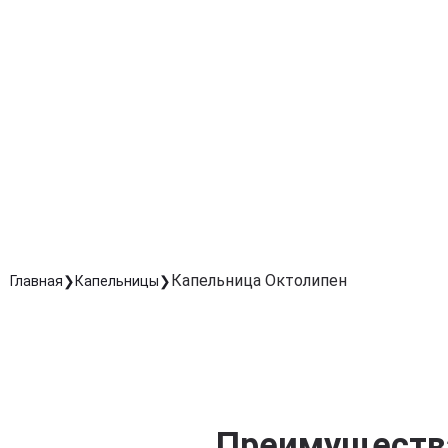
Препарат обеспечивает антиоксидантную защиту,
предотвращая дальнейшее повреждение тканей.
Ускоренное восстановление после травм и
заболеваний
Показана при диабетической и алкогольной
нейропатии, а также после травм нервов.
Комфортное и безопасное введение под
контролем врача
Точная дозировка и скорость капельницы повышают
эффективность лечения.
Капельница Октолипен
Главная
Капельницы
Преимущества