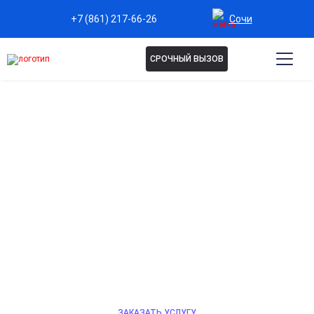
Сочи
+7 (861) 217-66-26
СРОЧНЫЙ ВЫЗОВ
ЭКСТРЕННОЕ
ВЫТРЕЗВЛЕНИЕ В СОЧИ
Быстро и безопасно снимем алкогольное опьянение
и вернем в нормальное состояние. Контроль
нарколога предотвращает осложнения и
минимизирует риски. Круглосуточная помощь
профессионалов частной клиники с соблюдением
конфиденциальности.
ЗАКАЗАТЬ УСЛУГУ