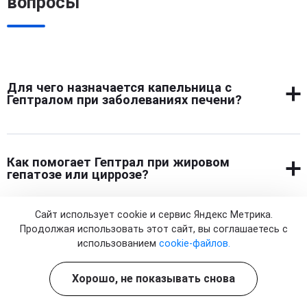
вопросы
Для чего назначается капельница с
Гептралом при заболеваниях печени?
Капельница с Гептралом назначается для
восстановления функций печени, улучшения обмена
Как помогает Гептрал при жировом
веществ и выведения токсинов при различных
гепатозе или циррозе?
заболеваниях, таких как гепатиты, жировой гепатоз и
цирроз.
Гептрал помогает при жировом гепатозе и циррозе,
Сайт использует cookie и сервис Яндекс Метрика.
восстанавливая поврежденные клетки печени,
Продолжая использовать этот сайт, вы соглашаетесь с
Можно ли проводить инфузии Гептрала на
улучшая обменные процессы и снижая воспаление, что
использованием
cookie-файлов.
дому?
способствует нормализации функций органа и
снижению токсической нагрузки.
Хорошо, не показывать снова
Проведение капельницы Гептрал на дому — это
удобный и безопасный способ получить необходимое