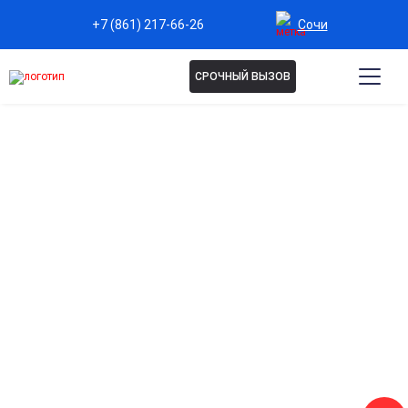
Сочи
+7 (861) 217-66-26
СРОЧНЫЙ ВЫЗОВ
Капельница Гептрал в Сочи
Эффективная поддержка печени
Ускоряет восстановление клеток печени при гепатите,
интоксикациях и после стрессовых нагрузок.
Детоксикация организма
Способствует выведению токсинов, улучшает
самочувствие и общее состояние организма.
Защита клеток от повреждений
Антиоксидантное действие предотвращает разрушение
печени и других органов.
Восстановление после лекарственной терапии
Помогает снизить нагрузку на печень после приёма
сильнодействующих препаратов.
Повышение энергии и работоспособности