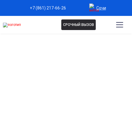
Сочи
+7 (861) 217-66-26
СРОЧНЫЙ ВЫЗОВ
ЛЕЧЕНИЕ ТОКСИКОМАНИИ
В СОЧИ
Лечение токсикомании — это профессиональная
помощь в преодолении зависимости от
психоактивных веществ. Программа включает
диагностику, детокс, психотерапию и поддержку
специалистов, которые помогают устранить
физическую и психологическую зависимость,
восстановить здоровье и возвращение к
полноценной жизни.